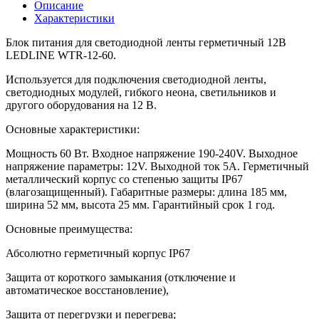
LEDLINE
Описание
WTR-
Характеристики
12-
60
Блок питания для светодиодной ленты герметичный 12В
(12V,
LEDLINE WTR-12-60.
60W,
5A,
Используется для подключения светодиодной ленты,
IP67)
светодиодных модулей, гибкого неона, светильников и
количество
другого оборудования на 12 В.
Основные характеристики:
Мощность 60 Вт. Входное напряжение 190-240V. Выходное
напряжение параметры: 12V. Выходной ток 5А. Герметичный
металлический корпус со степенью защиты IP67
(влагозащищенный). Габаритные размеры: длина 185 мм,
ширина 52 мм, высота 25 мм. Гарантийный срок 1 год.
Основные преимущества:
Абсолютно герметичный корпус IP67
Защита от короткого замыкания (отключение и
автоматическое восстановление),
Защита от перегрузки и перегрева;