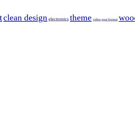
t
clean design
theme
woo
electronics
video post format