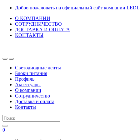
Перейти
Перейти
Добро пожаловать на официальный сайт компании LED
к
к
О КОМПАНИИ
навигации
содержанию
СОТРУДНИЧЕСТВО
ДОСТАВКА И ОПЛАТА
КОНТАКТЫ
Светодиодные ленты
Блоки питания
Профиль
Аксессуары
О компании
Сотрудничество
Доставка и оплата
Контакты
Искать:
0