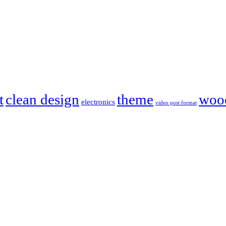
t
clean design
theme
woo
electronics
video post format