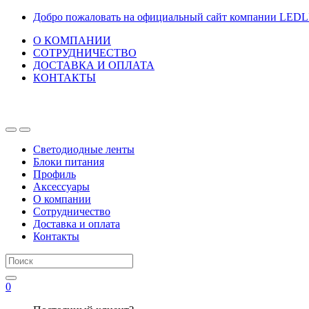
Перейти
Перейти
Добро пожаловать на официальный сайт компании LED
к
к
О КОМПАНИИ
навигации
содержанию
СОТРУДНИЧЕСТВО
ДОСТАВКА И ОПЛАТА
КОНТАКТЫ
Светодиодные ленты
Блоки питания
Профиль
Аксессуары
О компании
Сотрудничество
Доставка и оплата
Контакты
Искать:
0