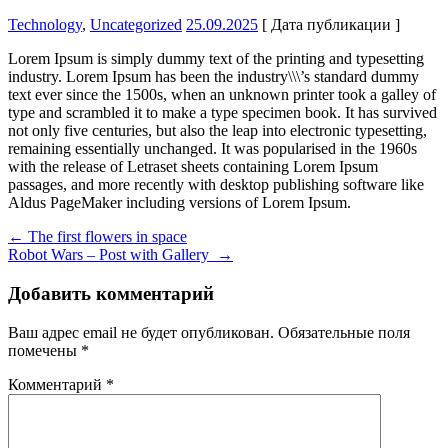
Technology
,
Uncategorized
25.09.2025
[ Дата публикации ]
Lorem Ipsum is simply dummy text of the printing and typesetting
industry. Lorem Ipsum has been the industry\\\’s standard dummy
text ever since the 1500s, when an unknown printer took a galley of
type and scrambled it to make a type specimen book. It has survived
not only five centuries, but also the leap into electronic typesetting,
remaining essentially unchanged. It was popularised in the 1960s
with the release of Letraset sheets containing Lorem Ipsum
passages, and more recently with desktop publishing software like
Aldus PageMaker including versions of Lorem Ipsum.
Навигация
←
The first flowers in space
Robot Wars – Post with Gallery
→
по
записям
Добавить комментарий
Ваш адрес email не будет опубликован.
Обязательные поля
помечены
*
Комментарий
*